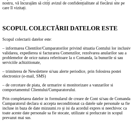
nostru, vă încurajăm să citiți avizul de confidențialitate al fiecărui site pe
care îl vizitați.
SCOPUL COLECTĂRII DATELOR ESTE
Scopul colectarii datelor este:
– informarea Clientilor/Cumparatorilor privind situatia Contului lor inclusiv
validarea, expedierea si facturarea Comenzilor, rezolvarea anularilor sau a
problemelor de orice natura referitoare la o Comanda, la bunurile si sau
serviciile achizitionate,
– trimiterea de Newslettere si/sau alerte periodice, prin folosirea postei
electronice (e-mail, SMS)
– de cercetare de piata, de urmarire si monitorizare a vanzarilor si
comportamentul Clientului/Cumparatorului.
Prin completarea datelor in formularul de creare de Cont si/sau de Comanda
Cumparatorul declara si accepta neconditionat ca datele sale personale sa fie
incluse in baza de date mizuumi.ro și isi da acordul expres si neechivoc ca
toate aceste date personale sa fie stocate, utilizate si prelucrate in scopul
prevazut mai sus.