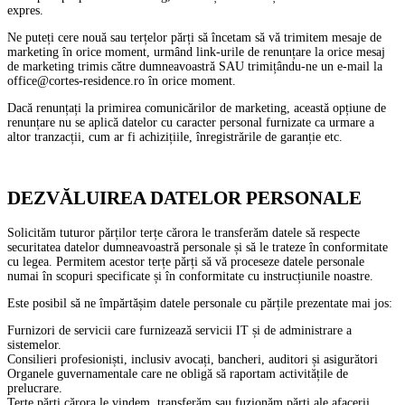
expres.
Ne puteți cere nouă sau terțelor părți să încetam să vă trimitem mesaje de
marketing în orice moment, urmând link-urile de renunțare la orice mesaj
de marketing trimis către dumneavoastră SAU trimițându-ne un e-mail la
office@cortes-residence.ro în orice moment.
Dacă renunțați la primirea comunicărilor de marketing, această opțiune de
renunțare nu se aplică datelor cu caracter personal furnizate ca urmare a
altor tranzacții, cum ar fi achizițiile, înregistrările de garanție etc.
DEZVĂLUIREA DATELOR PERSONALE
Solicităm tuturor părților terțe cărora le transferăm datele să respecte
securitatea datelor dumneavoastră personale și să le trateze în conformitate
cu legea. Permitem acestor terțe părți să vă proceseze datele personale
numai în scopuri specificate și în conformitate cu instrucțiunile noastre.
Este posibil să ne împărtășim datele personale cu părțile prezentate mai jos:
Furnizori de servicii care furnizează servicii IT și de administrare a
sistemelor.
Consilieri profesioniști, inclusiv avocați, bancheri, auditori și asigurători
Organele guvernamentale care ne obligă să raportam activitățile de
prelucrare.
Terțe părți cărora le vindem, transferăm sau fuzionăm părți ale afacerii