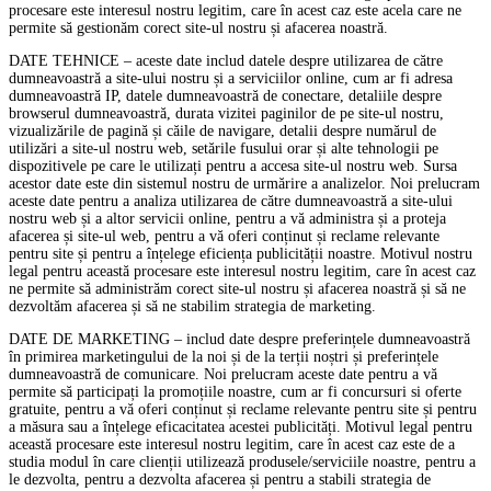
procesare este interesul nostru legitim, care în acest caz este acela care ne
permite să gestionăm corect site-ul nostru și afacerea noastră.
DATE TEHNICE – aceste date includ datele despre utilizarea de către
dumneavoastră a site-ului nostru și a serviciilor online, cum ar fi adresa
dumneavoastră IP, datele dumneavoastră de conectare, detaliile despre
browserul dumneavoastră, durata vizitei paginilor de pe site-ul nostru,
vizualizările de pagină și căile de navigare, detalii despre numărul de
utilizări a site-ul nostru web, setările fusului orar și alte tehnologii pe
dispozitivele pe care le utilizați pentru a accesa site-ul nostru web. Sursa
acestor date este din sistemul nostru de urmărire a analizelor. Noi prelucram
aceste date pentru a analiza utilizarea de către dumneavoastră a site-ului
nostru web și a altor servicii online, pentru a vă administra și a proteja
afacerea și site-ul web, pentru a vă oferi conținut și reclame relevante
pentru site și pentru a înțelege eficiența publicității noastre. Motivul nostru
legal pentru această procesare este interesul nostru legitim, care în acest caz
ne permite să administrăm corect site-ul nostru și afacerea noastră și să ne
dezvoltăm afacerea și să ne stabilim strategia de marketing.
DATE DE MARKETING – includ date despre preferințele dumneavoastră
în primirea marketingului de la noi și de la terții noștri și preferințele
dumneavoastră de comunicare. Noi prelucram aceste date pentru a vă
permite să participați la promoțiile noastre, cum ar fi concursuri si oferte
gratuite, pentru a vă oferi conținut și reclame relevante pentru site și pentru
a măsura sau a înțelege eficacitatea acestei publicități. Motivul legal pentru
această procesare este interesul nostru legitim, care în acest caz este de a
studia modul în care clienții utilizează produsele/serviciile noastre, pentru a
le dezvolta, pentru a dezvolta afacerea și pentru a stabili strategia de