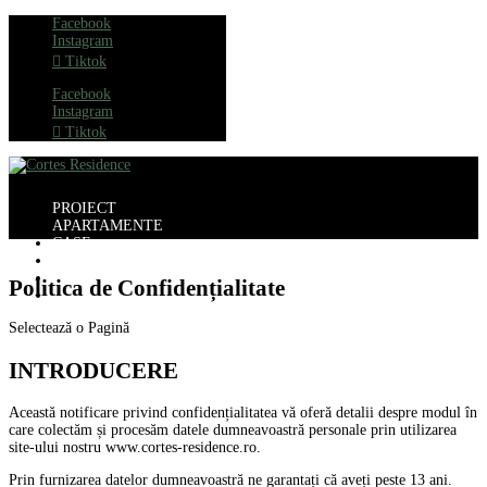
Facebook
Instagram
Tiktok
Facebook
Instagram
Tiktok
PROIECT
APARTAMENTE
CASE
LOCAȚIE
PORTOFOLIU
Politica de Confidențialitate
CONTACT
Selectează o Pagină
INTRODUCERE
Această notificare privind confidențialitatea vă oferă detalii despre modul în
care colectăm și procesăm datele dumneavoastră personale prin utilizarea
site-ului nostru www.cortes-residence.ro.
Prin furnizarea datelor dumneavoastră ne garantați că aveți peste 13 ani.