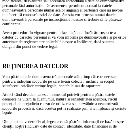
modificarea, dezvăluirea sau accesarea accidentală a datelor dumneavoastră
personale fără autorizație. De asemenea, permitem accesul la datele
dumneavoastră personale numai acelor angajați și parteneri care au nevoie
in afaceri să cunoască astfel de date. Acestia vor procesa numai datele
dumneavoastră personale pe instrucțiunile noastre și trebuie să le păstreze
confidențial.
Avem proceduri în vigoare pentru a face față unei încălcări suspecte a
datelor cu caracter personal și vă vom informa pe dumneavoastră și pe orice
autoritate de reglementare aplicabilă despre o încălcare, dacă suntem
obligați din punct de vedere legal.
REȚINEREA DATELOR
Vom păstra datele dumneavoastră personale atâta timp cât este necesar
pentru a îndeplini scopurile pe care le-am colectat, inclusiv în scopul
satisfacerii oricăror cerințe legale, contabile sau de raportare.
Atunci când decidem ca este momentul potrivit pentru a păstra datele
deoarece ne uitam la cuantumul, natura și sensibilitatea acestora, riscul
potențial de prejudiciu cauzat de utilizarea sau dezvăluirea neautorizată,
scopurile procesării, dacă acestea pot fi realizate prin alte mijloace și cerințe
legale.
Din punct de vedere fiscal, legea cere să păstrăm informații de bază despre
clienții noștri (inclusiv date de contact, identitate, date financiare și de