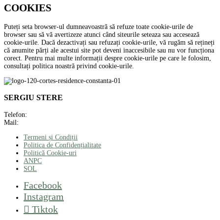
COOKIES
Puteți seta browser-ul dumneavoastră să refuze toate cookie-urile de
browser sau să vă avertizeze atunci când siteurile seteaza sau accesează
cookie-urile. Dacă dezactivați sau refuzați cookie-urile, vă rugăm să rețineți
că anumite părți ale acestui site pot deveni inaccesibile sau nu vor funcționa
corect. Pentru mai multe informații despre cookie-urile pe care le folosim,
consultați politica noastră privind cookie-urile.
SERGIU STERE
Telefon:
+40 721 660 811
Mail:
office@cortes-residence.ro
Termeni și Condiții
Politica de Confidențialitate
Politică Cookie-uri
ANPC
SOL
Facebook
Instagram
Tiktok