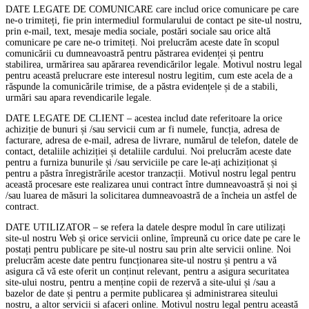
DATE LEGATE DE COMUNICARE care includ orice comunicare pe care
ne-o trimiteți, fie prin intermediul formularului de contact pe site-ul nostru,
prin e-mail, text, mesaje media sociale, postări sociale sau orice altă
comunicare pe care ne-o trimiteți. Noi prelucrăm aceste date în scopul
comunicării cu dumneavoastră pentru păstrarea evidenței și pentru
stabilirea, urmărirea sau apărarea revendicărilor legale. Motivul nostru legal
pentru această prelucrare este interesul nostru legitim, cum este acela de a
răspunde la comunicările trimise, de a păstra evidențele și de a stabili,
urmări sau apara revendicarile legale.
DATE LEGATE DE CLIENT – acestea includ date referitoare la orice
achiziție de bunuri și /sau servicii cum ar fi numele, funcția, adresa de
facturare, adresa de e-mail, adresa de livrare, numărul de telefon, datele de
contact, detaliile achiziției și detaliile cardului. Noi prelucrăm aceste date
pentru a furniza bunurile și /sau serviciile pe care le-ați achiziționat și
pentru a păstra înregistrările acestor tranzacții. Motivul nostru legal pentru
această procesare este realizarea unui contract între dumneavoastră și noi și
/sau luarea de măsuri la solicitarea dumneavoastră de a încheia un astfel de
contract.
DATE UTILIZATOR – se refera la datele despre modul în care utilizați
site-ul nostru Web și orice servicii online, împreună cu orice date pe care le
postați pentru publicare pe site-ul nostru sau prin alte servicii online. Noi
prelucrăm aceste date pentru funcționarea site-ul nostru și pentru a vă
asigura că vă este oferit un conținut relevant, pentru a asigura securitatea
site-ului nostru, pentru a menține copii de rezervă a site-ului și /sau a
bazelor de date și pentru a permite publicarea și administrarea siteului
nostru, a altor servicii si afaceri online. Motivul nostru legal pentru această