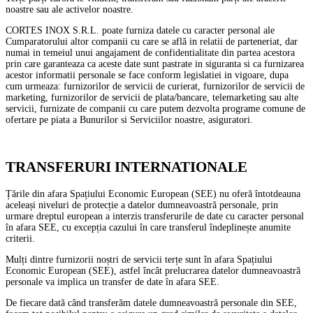
noastre sau ale activelor noastre.
CORTES INOX S.R.L. poate furniza datele cu caracter personal ale
Cumparatorului altor companii cu care se află in relatii de parteneriat, dar
numai in temeiul unui angajament de confidentialitate din partea acestora
prin care garanteaza ca aceste date sunt pastrate in siguranta si ca furnizarea
acestor informatii personale se face conform legislatiei in vigoare, dupa
cum urmeaza: furnizorilor de servicii de curierat, furnizorilor de servicii de
marketing, furnizorilor de servicii de plata/bancare, telemarketing sau alte
servicii, furnizate de companii cu care putem dezvolta programe comune de
ofertare pe piata a Bunurilor si Serviciilor noastre, asiguratori.
TRANSFERURI INTERNATIONALE
Țările din afara Spațiului Economic European (SEE) nu oferă întotdeauna
aceleași niveluri de protecție a datelor dumneavoastră personale, prin
urmare dreptul european a interzis transferurile de date cu caracter personal
în afara SEE, cu excepția cazului în care transferul îndeplinește anumite
criterii.
Mulți dintre furnizorii noștri de servicii terțe sunt în afara Spațiului
Economic European (SEE), astfel încât prelucrarea datelor dumneavoastră
personale va implica un transfer de date în afara SEE.
De fiecare dată când transferăm datele dumneavoastră personale din SEE,