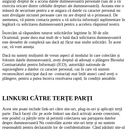
asigurați dreptul de a accesa datele dumneavoastră personale (sau de a vă
exercita oricare dintre celelalte drepturi ale dumneavoastră). Aceasta este o
măsură de securitate pentru a se asigura că datele cu caracter personal nu
sunt divulgate niciunei persoane care nu are dreptul să o primească. De
asemenea, vă putem contacta pentru a vă solicita informații suplimentare în
legătură cu solicitarea dumneavoastră pentru a accelera răspunsul nostru.
Încercăm să răspundem tuturor solicitărilor legitime în 30 de zile.
Ocazional, poate dura mai mult de o lună dacă solicitarea dumneavoastră
este deosebit de complexă sau dacă ați făcut mai multe solicitări. În acest
caz, vă vom anunța.
Dacă nu sunteți mulțumit de vreun aspect al modului în care colectăm și
folosim datele dumneavoastră, aveți dreptul să adresați o plângere Biroului
Comisariatului pentru Informații (ICO), autorității nationale de
supraveghere a datelor cu caracter personal, caz în care vă suntem
recunoscători anticipat dacă ne- contactați mai întâi atunci cand aveți o
plângere, pentru a putea încerca rezolvarea rapid, în condiții amiabile.
LINKURI CĂTRE TERȚE PARȚI
Acest site poate include link-uri către site-uri, plug-in-uri și aplicații terță
parte. Dacă faceți clic pe acele linkuri sau dacă activați aceste conexiuni,
este posibil ca părțile terțe să permită colectarea sau partajarea datelor
despre dumneavoastră Nu controlăm aceste site-uri terțe și nu suntem
responsabili pentru declarațiile lor de confidențialitate. Când părăsiți site-ul