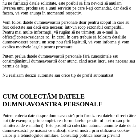
nu ne furnizați datele solicitate, este posibil să fim nevoiti să anulam
livrarea unui produs sau a unui serviciu pe care l-ați comandat, dar dacă o
facem, vă vom anunța în momentul respectiv.
Vom folosi datele dumneavoastră personale doar pentru scopul in care au
fost colectate sau dacă este necesar, într-un scop rezonabil compatibil.
Pentru mai multe informații, vă rugăm să ne trimiteți un e-mail la
office@cortes-residence.ro. În cazul în care trebuie să folosim detaliile
dumneavoastră pentru un scop nou fără legătură, vă vom informa și vom
explica motivele legale pentru procesare.
Putem prelua datele dumneavoastră personale fără cunoștințele sau
consimțământul dumneavoastră doar atunci când acest lucru este necesar sau
permis de lege.
Nu realizăm decizii automate sau orice tip de profil automatizat.
CUM COLECTĂM DATELE
DUMNEAVOASTRA PERSONALE
Putem colecta date despre dumneavoastră prin furnizarea datelor direct către
noi (de exemplu, prin completarea formularelor pe site-ul nostru sau prin
trimiterea de e-mailuri). Este posibil să colectăm automat anumite date de la
dumneavoastră pe măsură ce utilizați site-ul nostru prin utilizarea cookie-
urilor și a tehnologiilor similare. Consultați politica noastră privind