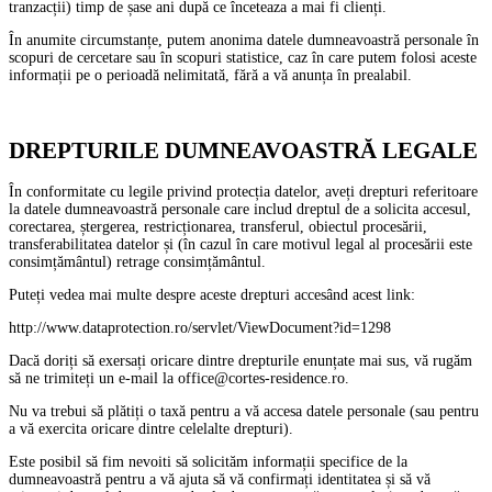
tranzacții) timp de șase ani după ce înceteaza a mai fi clienți.
În anumite circumstanțe, putem anonima datele dumneavoastră personale în
scopuri de cercetare sau în scopuri statistice, caz în care putem folosi aceste
informații pe o perioadă nelimitată, fără a vă anunța în prealabil.
DREPTURILE DUMNEAVOASTRĂ LEGALE
În conformitate cu legile privind protecția datelor, aveți drepturi referitoare
la datele dumneavoastră personale care includ dreptul de a solicita accesul,
corectarea, ștergerea, restricționarea, transferul, obiectul procesării,
transferabilitatea datelor și (în cazul în care motivul legal al procesării este
consimțământul) retrage consimțământul.
Puteți vedea mai multe despre aceste drepturi accesând acest link:
http://www.dataprotection.ro/servlet/ViewDocument?id=1298
Dacă doriți să exersați oricare dintre drepturile enunțate mai sus, vă rugăm
să ne trimiteți un e-mail la office@cortes-residence.ro.
Nu va trebui să plătiți o taxă pentru a vă accesa datele personale (sau pentru
a vă exercita oricare dintre celelalte drepturi).
Este posibil să fim nevoiti să solicităm informații specifice de la
dumneavoastră pentru a vă ajuta să vă confirmați identitatea și să vă