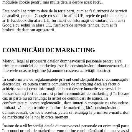
modulele cookie pentru mai multe detalii despre acest lucru.
Este posibil să primim date de la terțe părți, cum ar fi furnizorii de servicii
de analiză, precum Google cu sediul în afara UE, rețele de publicitate cum
ar fi Facebook din afara UE, furnizori de informații de căutare, cum ar fi
Google cu sediul în afara UE, furnizori de servicii tehnice, cum ar fi
brokerii de date sau agregatorii.
COMUNICĂRI DE MARKETING
Motivul legal al procesării datelor dumneavoastră personale pentru a vă
trimite comunicări de marketing este fie consimțământul dumneavoastră, fie
interesele noastre legitime (și anume creșterea activității noastre).
În conformitate cu regulamentele privind confidențialitatea și comunicațiile
electronice, vă putem trimite comunicări de marketing dacă ați făcut o
achiziție sau ați cerut informații de la noi despre bunurile sau serviciile
noastre sau ați fost de acord să primiți comunicări de marketing și în fiecare
caz în parte nu ati renunțat la astfel de comunicări de atunci. În
conformitate cu aceste reglementări, dacă sunteți o companie cu răspundere
limitată, vă putem trimite e-mailuri de marketing fără consimțământul
dumneavoastră. Cu toate acestea, puteți să renunțați la primirea e-mailurilor
de marketing de la noi în orice moment.
Înainte de a vă împărtăși datele dumneavoastră personale cu orice terță parte
în scopuri proprii de marketing, vom obține consimțământul dumneavoastră