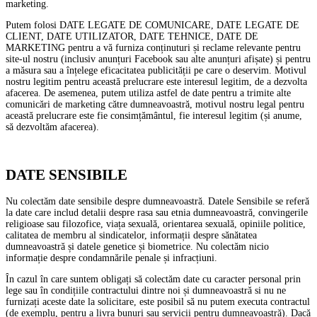
marketing.
Putem folosi DATE LEGATE DE COMUNICARE, DATE LEGATE DE
CLIENT, DATE UTILIZATOR, DATE TEHNICE, DATE DE
MARKETING pentru a vă furniza conținuturi și reclame relevante pentru
site-ul nostru (inclusiv anunțuri Facebook sau alte anunțuri afișate) și pentru
a măsura sau a înțelege eficacitatea publicității pe care o deservim. Motivul
nostru legitim pentru această prelucrare este interesul legitim, de a dezvolta
afacerea. De asemenea, putem utiliza astfel de date pentru a trimite alte
comunicări de marketing către dumneavoastră, motivul nostru legal pentru
această prelucrare este fie consimțământul, fie interesul legitim (și anume,
să dezvoltăm afacerea).
DATE SENSIBILE
Nu colectăm date sensibile despre dumneavoastră. Datele Sensibile se referă
la date care includ detalii despre rasa sau etnia dumneavoastră, convingerile
religioase sau filozofice, viața sexuală, orientarea sexuală, opiniile politice,
calitatea de membru al sindicatelor, informații despre sănătatea
dumneavoastră și datele genetice și biometrice. Nu colectăm nicio
informație despre condamnările penale și infracțiuni.
În cazul în care suntem obligați să colectăm date cu caracter personal prin
lege sau în condițiile contractului dintre noi și dumneavoastră si nu ne
furnizați aceste date la solicitare, este posibil să nu putem executa contractul
(de exemplu, pentru a livra bunuri sau servicii pentru dumneavoastră). Dacă