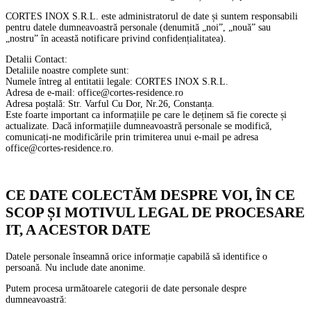
CORTES INOX S.R.L. este administratorul de date și suntem responsabili
pentru datele dumneavoastră personale (denumită „noi”, „nouă” sau
„nostru” în această notificare privind confidențialitatea).
Detalii Contact:
Detaliile noastre complete sunt:
Numele întreg al entitatii legale: CORTES INOX S.R.L.
Adresa de e-mail: office@cortes-residence.ro
Adresa poștală: Str. Varful Cu Dor, Nr.26, Constanța.
Este foarte important ca informațiile pe care le deținem să fie corecte și
actualizate. Dacă informațiile dumneavoastră personale se modifică,
comunicați-ne modificările prin trimiterea unui e-mail pe adresa
office@cortes-residence.ro.
CE DATE COLECTĂM DESPRE VOI, ÎN CE
SCOP ȘI MOTIVUL LEGAL DE PROCESARE
IT, A ACESTOR DATE
Datele personale înseamnă orice informație capabilă să identifice o
persoană. Nu include date anonime.
Putem procesa următoarele categorii de date personale despre
dumneavoastră: