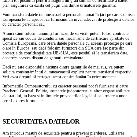
facem tot posibilul pentru a asigura un grad similar de securitate a datelor
prin asigurarea că există cel puțin una dintre următoarele garanții:
Vom transfera datele dumneavoastră personale numai în țări pe care Comisia
Europeană le-au aprobat ca furnizând un nivel adecvat de protecție a datelor
cu caracter personal; sau
Atunci când folosim anumiți furnizori de servicii, putem folosi contracte
specifice sau coduri de conduită sau mecanisme de certificare aprobate de
Comisia Europeană, care oferă datele personale cu aceeași protecție pe care
o are în Europa; sau dacă folosim furnizori din SUA care fac parte din
protecția de confidențialitate UE-SUA, este posibil să le transferăm date,
deoarece acestea dispun de garanții echivalente.
Dacă nu este disponibilă niciuna dintre garanțiile de mai sus, vă putem
solicita consimțământul dumneavoastră explicit pentru transferul respectiv.
Veți avea dreptul să retrageți acest consimțământ în orice moment.
Informatiile Cumparatorului cu caracter personal pot fi furnizate si catre
Parchetul General, Politie, instantele judecatoresti si altor organe abilitate
ale statului, in baza si in limitele prevederilor legale si ca urmare a unor
cereri expres formulate.
SECURITATEA DATELOR
Am introdus măsuri de securitate pentru a preveni pierderea, utilizarea,