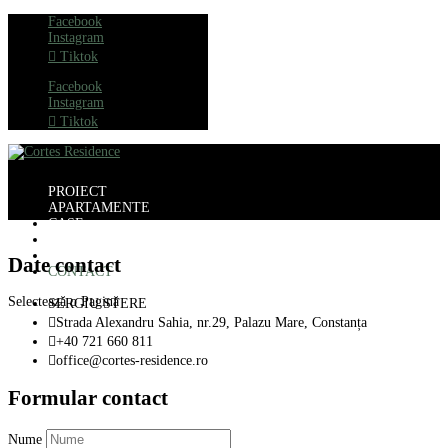
Facebook
Instagram
Tiktok
Facebook
Instagram
Tiktok
PROIECT
APARTAMENTE
CASE
LOCAȚIE
PORTOFOLIU
Date contact
CONTACT
Selectează o Pagină
SERGIU STERE

Strada Alexandru Sahia, nr.29, Palazu Mare, Constanța

+40 721 660 811

office@cortes-residence.ro
Formular contact
Nume